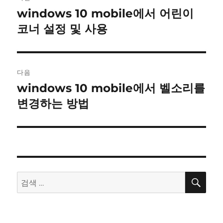
내
windows 10 mobile에서 어린이
이
전
코너 설정 및 사용
비
글:
게
이
다음
windows 10 mobile에서 벨소리를
다
션
음
변경하는 방법
글:
검
검
색
색: