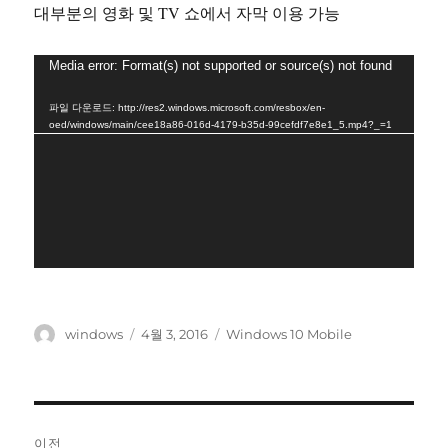
대부분의 영화 및 TV 쇼에서 자막 이용 가능
비
Media error: Format(s) not supported or source(s) not found
디
파일 다운로드: http://res2.windows.microsoft.com/resbox/en-
오
oed/windows/main/cee18a86-016d-4179-b35d-99cefdf7e8e1_5.mp4?_=1
플
레
이
어
글
작
태
windows
4월 3, 2016
Windows 10 Mobile
쓴
성
그
이
일
자
글
이전