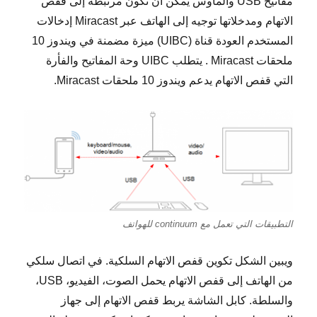
مفاتيح USB والماوس يمكن ان تكون مرتبطة إلى قفص
الاتهام ومدخلاتها توجيه إلى الهاتف عبر Miracast إدخالات
المستخدم العودة قناة (UIBC) ميزة مضمنة في ويندوز 10
ملحقات Miracast . يتطلب UIBC وحة المفاتيح والفأرة
التي قفص الاتهام يدعم ويندوز 10 ملحقات Miracast.
التطبيقات التي تعمل مع continuum للهواتف
ويبين الشكل تكوين قفص الاتهام السلكية. في اتصال سلكي
من الهاتف إلى قفص الاتهام يحمل الصوت، الفيديو، USB،
والسلطة. كابل الشاشة يربط قفص الاتهام إلى جهاز