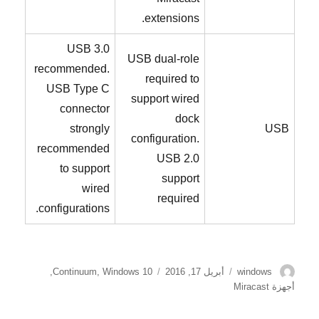
extensions.
USB 3.0
USB dual-role
recommended.
required to
USB Type C
support wired
connector
dock
strongly
USB
configuration.
recommended
USB 2.0
to support
support
wired
required
configurations.
الكاتب
نُشرت
الوسوم
windows
أبريل 17, 2016
Windows 10
,
Continuum
,
في
أجهزة Miracast