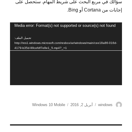
سؤالك في مربع البحث على شريط المهام. ستحصل على
إجابات من Cortana أو Bing.
Media error: Format(s) not supported or source(s) not found
مشغل
الفيديو
تحميل الملف:
http://res1.windows.microsoft.com/resbox/ar/windows/main/cee18a86-016d-
4179-b35d-99cefdf7e8e1_5.mp4?_=1
الكاتب
نُشرت
الوسوم
windows
أبريل 2, 2016
Windows 10 Mobile
في
تصفّح