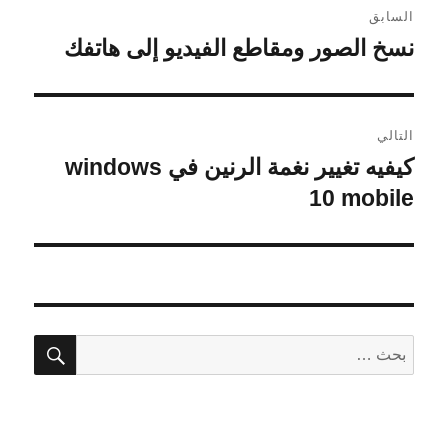
السابق
المقالات
نسخ الصور ومقاطع الفيديو إلى هاتفك
المقالة
السابقة:
التالي
كيفيه تغيير نغمة الرنين في windows
المقالة
التالية:
10 mobile
بحث
البحث
عن: