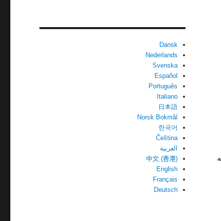
Dansk
Nederlands
Svenska
Español
Português
Italiano
日本語
Norsk Bokmål
한국어
Čeština
العربية
ه
中文 (香港)
English
Français
Deutsch