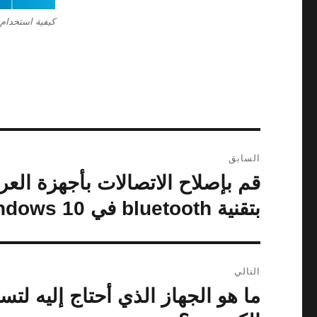
كيفية استخدام المنبه
تصفّح
السابق
المقالات
قم بإصلاح الاتصالات بأجهزة الع
المقالة
السابقة:
بتقنية bluetooth في windows 10
التالي
المقالة
التالية: