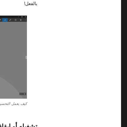
بالفعل!
‏‫كيف يعمل التحس
تشغيله أو إيقا