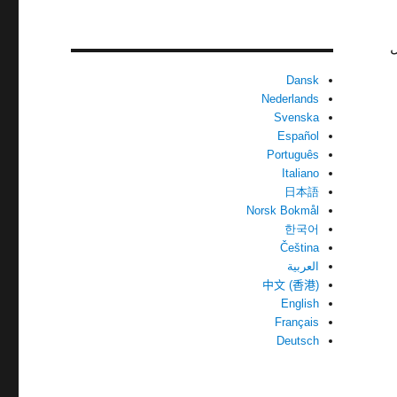
ل
Dansk
Nederlands
Svenska
Español
Português
Italiano
日本語
Norsk Bokmål
한국어
Čeština
العربية
中文 (香港)
English
Français
Deutsch