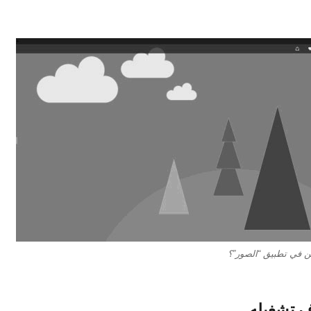
ين في تطبيق “الصور”؟
ف تشغيله