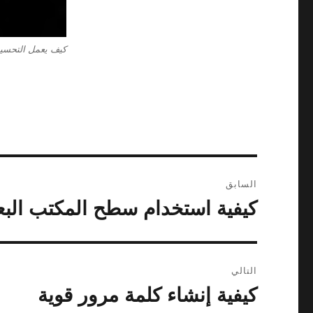
‏‫كيف يعمل التحس
تصفّح
السابق
المقالات
كيفية استخدام سطح المكتب البع
المقالة
السابقة:
التالي
كيفية إنشاء كلمة مرور قوية
المقالة
التالية: