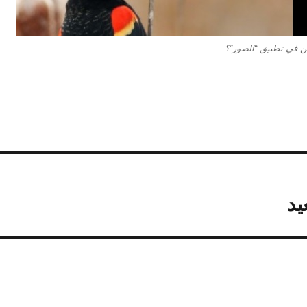
ين في تطبيق “الصور”؟
يد