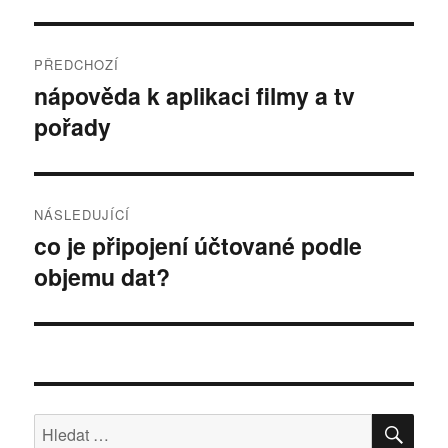
Post
PŘEDCHOZÍ
navigation
nápověda k aplikaci filmy a tv
Předchozí
pořady
příspěvek:
NÁSLEDUJÍCÍ
co je připojení účtované podle
Následující
objemu dat?
příspěvek:
HLE
Hledat: