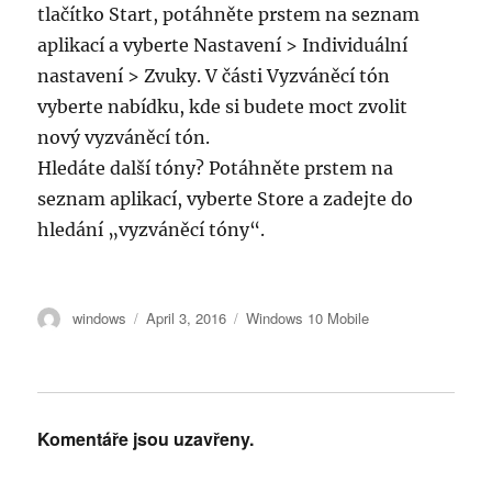
tlačítko Start, potáhněte prstem na seznam
aplikací a vyberte Nastavení > Individuální
nastavení > Zvuky. V části Vyzváněcí tón
vyberte nabídku, kde si budete moct zvolit
nový vyzváněcí tón.
Hledáte další tóny? Potáhněte prstem na
seznam aplikací, vyberte Store a zadejte do
hledání „vyzváněcí tóny“.
Autor:
Publikováno:
Štítky:
windows
April 3, 2016
Windows 10 Mobile
Komentáře jsou uzavřeny.