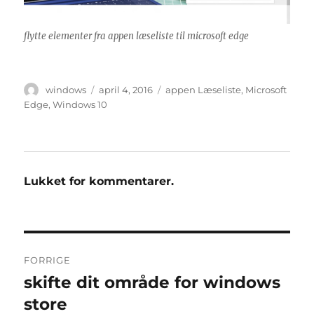
flytte elementer fra appen læseliste til microsoft edge
Forfatter
Udgivet
Tags
windows
april 4, 2016
appen Læseliste
,
Microsoft
Edge
,
Windows 10
Lukket for kommentarer.
Indlægsnavigation
FORRIGE
skifte dit område for windows
Forrige
indlæg:
store