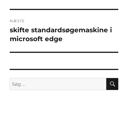
NÆSTE
skifte standardsøgemaskine i
Næste
indlæg:
microsoft edge
SØ
Søg
efter: