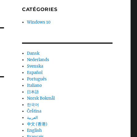
CATÉGORIES
Windows 10
Dansk
Nederlands
Svenska
Español
Português
Italiano
日本語
Norsk Bokmål
한국어
Čeština
العربية
中文 (香港)
English
Français