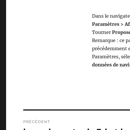
Dans le navigat
Paramètres > Af
Tourner
Propos
Remarque : ce p
précédemment enr
Paramètres, séle
données de navi
Navigation
PRÉCÉDENT
de