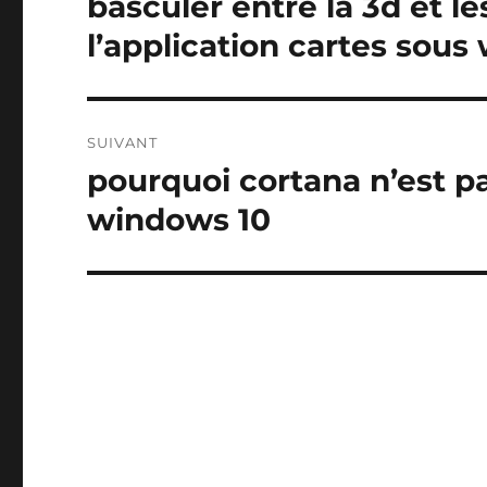
basculer entre la 3d et le
Publication
précédente :
l’article
l’application cartes sous
SUIVANT
pourquoi cortana n’est p
Publication
suivante :
windows 10