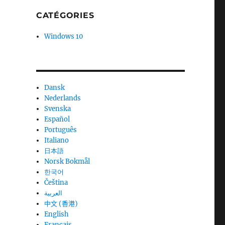
CATÉGORIES
Windows 10
Dansk
Nederlands
Svenska
Español
Português
Italiano
日本語
Norsk Bokmål
한국어
Čeština
العربية
中文 (香港)
English
Français