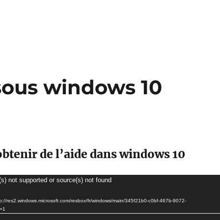
 sous windows 10
tenir de l’aide dans windows 10
(s) not supported or source(s) not found
http://res2.windows.microsoft.com/resbox/fr/windows/main/345f21b0-c0bf-467b-9072-
=1