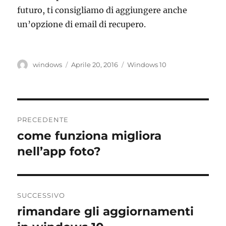
futuro, ti consigliamo di aggiungere anche
un’opzione di email di recupero.
Autore
Pubblicato
Tag
windows
Aprile 20, 2016
Windows 10
il
Navigazione
PRECEDENTE
articoli
come funziona migliora
Articolo
precedente:
nell’app foto?
SUCCESSIVO
rimandare gli aggiornamenti
Articolo
successivo: