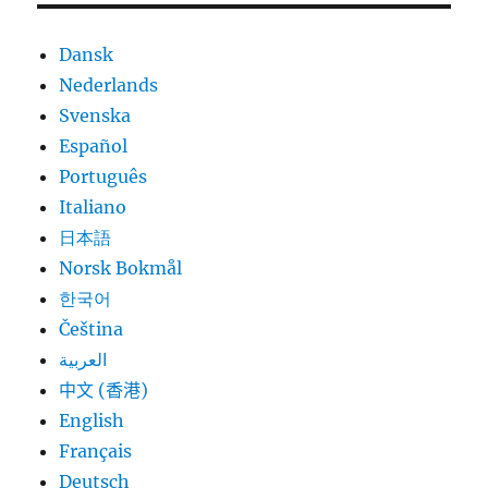
Dansk
Nederlands
Svenska
Español
Português
Italiano
日本語
Norsk Bokmål
한국어
Čeština
العربية
中文 (香港)
English
Français
Deutsch