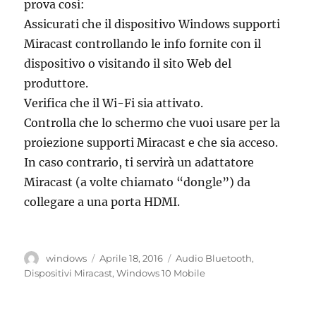
prova così:
Assicurati che il dispositivo Windows supporti
Miracast controllando le info fornite con il
dispositivo o visitando il sito Web del
produttore.
Verifica che il Wi-Fi sia attivato.
Controlla che lo schermo che vuoi usare per la
proiezione supporti Miracast e che sia acceso.
In caso contrario, ti servirà un adattatore
Miracast (a volte chiamato “dongle”) da
collegare a una porta HDMI.
Autore
Pubblicato
Tag
windows
Aprile 18, 2016
Audio Bluetooth
,
il
Dispositivi Miracast
,
Windows 10 Mobile