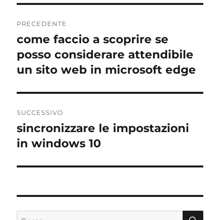
Navigazione
PRECEDENTE
articoli
come faccio a scoprire se
Articolo
precedente:
posso considerare attendibile
un sito web in microsoft edge
SUCCESSIVO
sincronizzare le impostazioni
Articolo
successivo:
in windows 10
CE
Cerca: