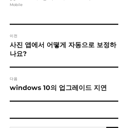
쓴
성
그
Mobile
이
일
자
글
이전
내
사진 앱에서 어떻게 자동으로 보정하
이
전
나요?
비
글:
게
이
다음
windows 10의 업그레이드 지연
다
션
음
글: