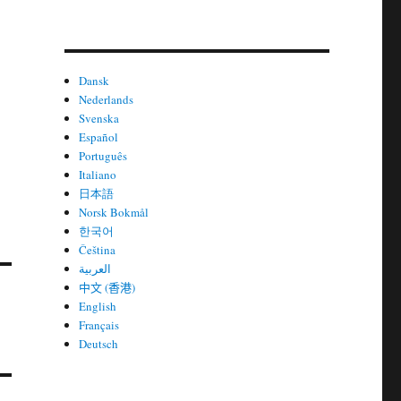
Dansk
Nederlands
Svenska
Español
Português
Italiano
日本語
Norsk Bokmål
한국어
Čeština
العربية
中文 (香港)
English
Français
Deutsch