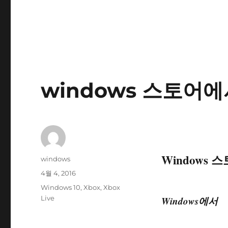
windows 스토어에
Windows
글
windows
쓴
작
4월 4, 2016
이
성
태
Windows 10
,
Xbox
,
Xbox
일
그
Live
Windows에서
자