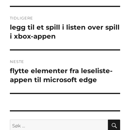
Innleggsnavigasjon
TIDLIGERE
legg til et spill i listen over spill
Forrige
innlegg:
i xbox-appen
NESTE
flytte elementer fra leseliste-
Neste
innlegg:
appen til microsoft edge
SØ
Søk