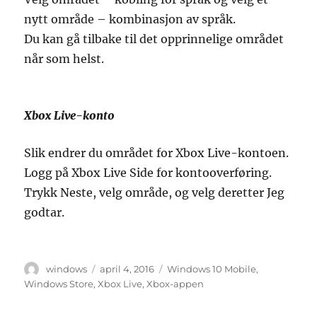
nytt område – kombinasjon av språk.
Du kan gå tilbake til det opprinnelige området
når som helst.
Xbox Live-konto
Slik endrer du området for Xbox Live-kontoen.
Logg på Xbox Live Side for kontooverføring.
Trykk Neste, velg område, og velg deretter Jeg
godtar.
Forfatter
Publisert
Stikkord
windows
april 4, 2016
Windows 10 Mobile
,
Windows Store
,
Xbox Live
,
Xbox-appen