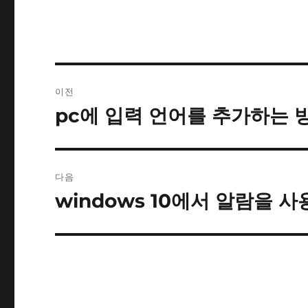
글
이전
내
pc에 입력 언어를 추가하는 
이
전
비
글:
게
다음
이
windows 10에서 알람을 
다
음
션
글: