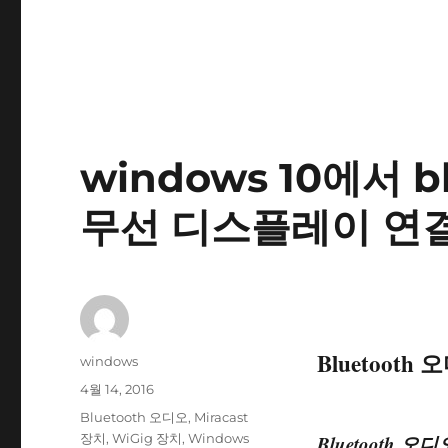
windows 10에서 b
무선 디스플레이 연결
Bluetoot
글
windows
쓴
작
4월 14, 2016
이
성
태
Bluetooth 오디오
,
Miracast
일
그
장치
,
WiGig 장치
,
Windows
Bluetooth 오디