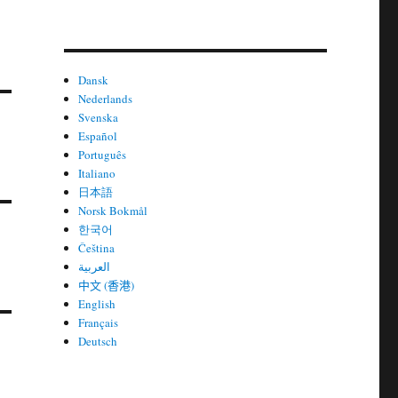
Dansk
Nederlands
Svenska
Español
Português
Italiano
日本語
Norsk Bokmål
한국어
Čeština
العربية
中文 (香港)
English
Français
Deutsch