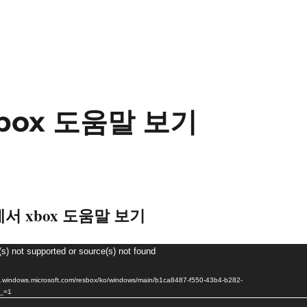
xbox 도움말 보기
0에서 xbox 도움말 보기
(s) not supported or source(s) not found
indows.microsoft.com/resbox/ko/windows/main/b1ca8487-f550-43b4-b282-
_=1