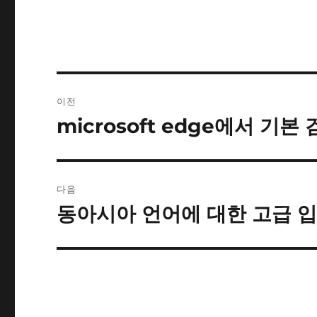
글
이전
내
microsoft edge에서 기
이
전
비
글:
게
다음
이
동아시아 언어에 대한 고급 
다
음
션
글: