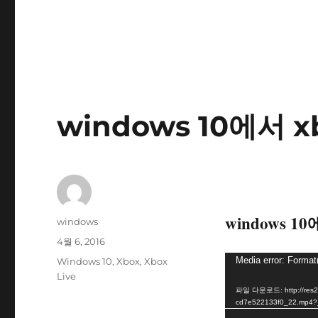
windows 10에서 
windows 1
글
windows
쓴
작
4월 6, 2016
이
성
비
태
Media error: Format
Windows 10
,
Xbox
,
Xbox
일
그
Live
디
자
파일 다운로드: http://res2.w
오
cd7e522133f0_22.mp4?