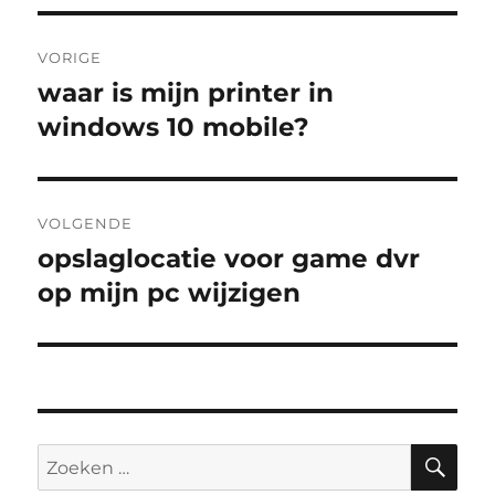
Bericht
VORIGE
navigatie
waar is mijn printer in
Vorig
bericht:
windows 10 mobile?
VOLGENDE
opslaglocatie voor game dvr
Volgend
bericht:
op mijn pc wijzigen
ZO
Zoeken
naar: