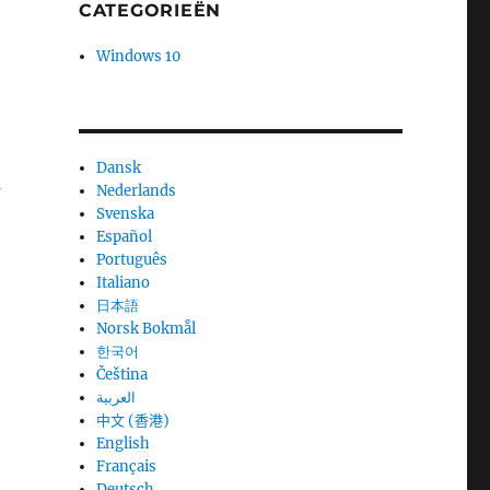
CATEGORIEËN
Windows 10
Dansk
u
Nederlands
Svenska
Español
Português
Italiano
日本語
Norsk Bokmål
한국어
Čeština
العربية
中文 (香港)
English
Français
Deutsch