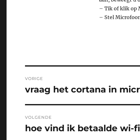
– Tik of klik op
– Stel Microfoo
Bericht
VORIGE
navigatie
vraag het cortana in mic
Vorig
bericht:
VOLGENDE
hoe vind ik betaalde wi-f
Volgend
bericht: