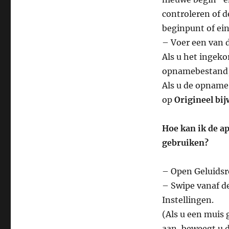
controleren of d
beginpunt of ein
– Voer een van 
Als u het ingeko
opnamebestand, t
Als u de opname 
op
Origineel bi
Hoe kan ik de a
gebruiken?
– Open Geluidsr
– Swipe vanaf d
Instellingen.
(Als u een muis
aan, beweegt u d