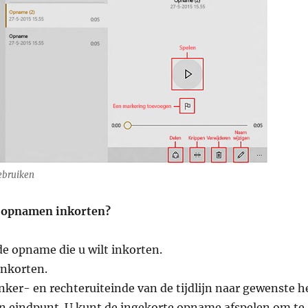
ebruiken
n opnamen inkorten?
 de opname die u wilt inkorten.
Inkorten.
inker- en rechteruiteinde van de tijdlijn naar gewenste h
n eindpunt. U kunt de ingekorte opname afspelen om te