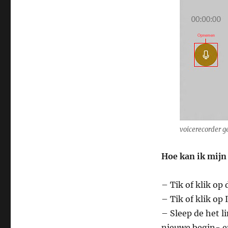
voicerecorder g
Hoe kan ik mij
– Tik of klik op
– Tik of klik op 
– Sleep de het l
nieuwe begin- e