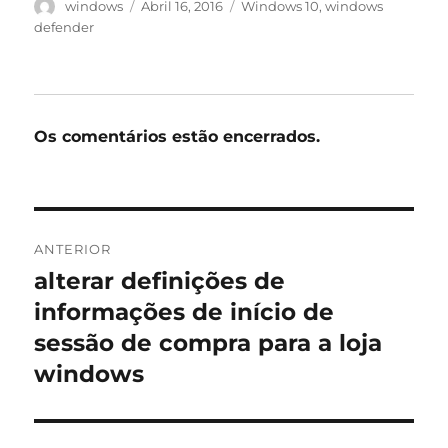
Autor
Publicado
Etiquetas
windows
Abril 16, 2016
Windows 10
,
windows
em
defender
Os comentários estão encerrados.
Navegação
ANTERIOR
de
alterar definições de
Artigo
anterior:
informações de início de
artigos
sessão de compra para a loja
windows