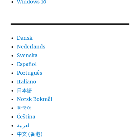
Windows 10
Dansk
Nederlands
Svenska
Español
Português
Italiano
日本語
Norsk Bokmål
한국어
Čeština
العربية
中文 (香港)