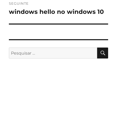
SEGUINTE
windows hello no windows 10
Artigo
seguinte:
PES
Pesquisar
por: