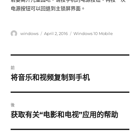
电源按钮可以回退到主锁屏界面。
作
發
標
windows
April 2, 2016
Windows 10 Mobile
者
表
籤
於
Post
前
navigation
将音乐和视频复制到手机
上
一
篇
文
後
章：
获取有关“电影和电视”应用的帮助
下
一
篇