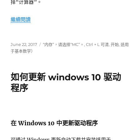
择“计算器”。
“windows 10 的计算器中的新增功能”
繼續閱讀
發
標
June 22, 2017
“内存”，请选择“MC”。
,
Ctrl + L 可清
,
开始
,
适用
表
籤
于基本数学）
於
如何更新 windows 10 驱动
程序
在 Windows 10 中更新驱动程序
可通过 Windows 更新自动下载并安装适用于