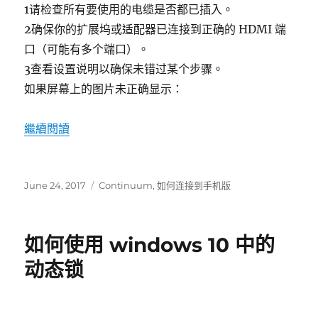
1请检查所有要使用的电缆是否都已插入。
2确保你的扩展坞或适配器已连接到正确的 HDMI 端
口（可能有多个端口）。
3查看设置说明以确保未错过某个步骤。
如果屏幕上的图片未正确显示：
“如何连接到手机版 continuum”
繼續閱讀
發
標
June 24, 2017
Continuum
,
如何连接到手机版
表
籤
於
如何使用 windows 10 中的
动态锁