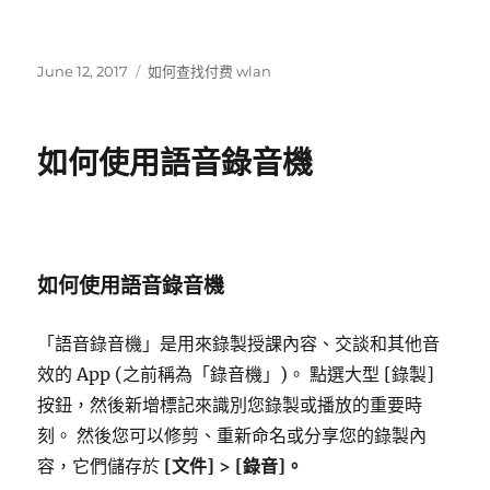
發
標
June 12, 2017
如何查找付费 wlan
表
籤
於
如何使用語音錄音機
如何使用語音錄音機
「語音錄音機」是用來錄製授課內容、交談和其他音
效的 App (之前稱為「錄音機」)。 點選大型 [錄製]
按鈕，然後新增標記來識別您錄製或播放的重要時
刻。 然後您可以修剪、重新命名或分享您的錄製內
容，它們儲存於
[文件] > [錄音]。