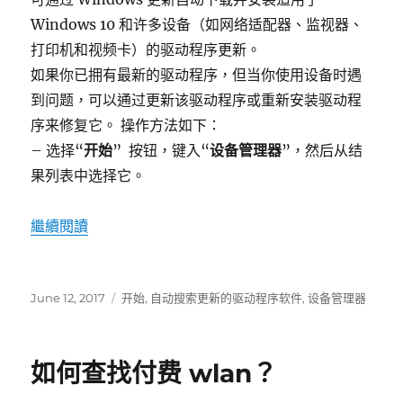
Windows 10 和许多设备（如网络适配器、监视器、
打印机和视频卡）的驱动程序更新。
如果你已拥有最新的驱动程序，但当你使用设备时遇
到问题，可以通过更新该驱动程序或重新安装驱动程
序来修复它。 操作方法如下：
– 选择“
开始
” 按钮，键入“
设备管理器
”，然后从结
果列表中选择它。
“如何更新 windows 10 驱动程序”
繼續閱讀
發
標
June 12, 2017
开始
,
自动搜索更新的驱动程序软件
,
设备管理器
表
籤
於
如何查找付费 wlan？