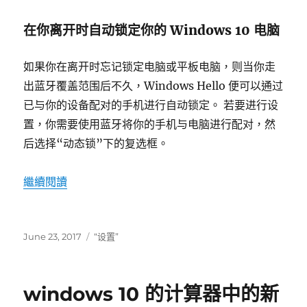
在你离开时自动锁定你的 Windows 10 电脑
如果你在离开时忘记锁定电脑或平板电脑，则当你走
出蓝牙覆盖范围后不久，Windows Hello 便可以通过
已与你的设备配对的手机进行自动锁定。 若要进行设
置，你需要使用蓝牙将你的手机与电脑进行配对，然
后选择“动态锁”下的复选框。
“如何使用 windows 10 中的动态锁”
繼續閱讀
發
標
June 23, 2017
“设置”
表
籤
於
windows 10 的计算器中的新