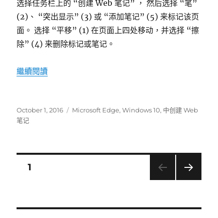
选择任务栏上的 “创建 Web 笔记” ， 然后选择 “笔”
(2)、 “突出显示” (3) 或 “添加笔记” (5) 来标记该页
面。 选择 “平移” (1) 在页面上四处移动，并选择 “擦
除” (4) 来删除标记或笔记。
“在 microsoft edge 中创建 web 笔记”
繼續閱讀
發
標
October 1, 2016
Microsoft Edge
,
Windows 10
,
中创建 Web
表
籤
笔记
於
Posts
頁
1
下一
navigation
頁