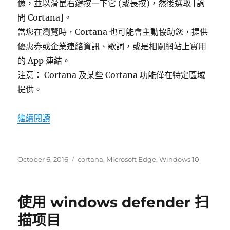
像，並以滑鼠右鍵按一下它 (或長按)，然後選取 [詢
問 Cortana]。
當您在瀏覽時，Cortana 也可能會主動協助您，提供
優惠券或企業連絡資訊、歌詞，或是相關網站上實用
的 App 連結。
注意： Cortana 及某些 Cortana 功能僅在特定區域
提供。
“在 microsoft edge 中詢問 cortana”
繼續閱讀
發
標
October 6, 2016
cortana
,
Microsoft Edge
,
Windows 10
表
籤
於
使用 windows defender 扫
描项目