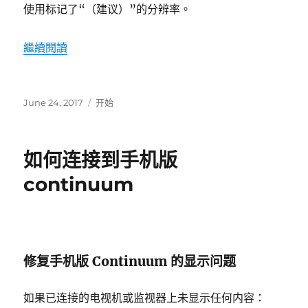
使用标记了“（建议）”的分辨率。
“如何在 windows 10 中更改屏幕分辨率”
繼續閱讀
發
標
June 24, 2017
开始
表
籤
於
如何连接到手机版
continuum
修复手机版 Continuum 的显示问题
如果已连接的电视机或监视器上未显示任何内容：