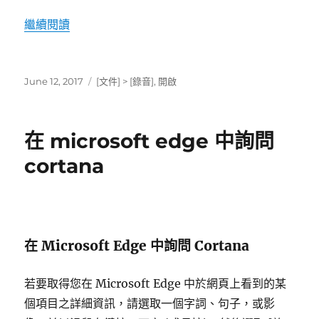
“如何使用語音錄音機”
繼續閱讀
發
標
June 12, 2017
[文件] > [錄音]
,
開啟
表
籤
於
在 microsoft edge 中詢問
cortana
在 Microsoft Edge 中詢問 Cortana
若要取得您在 Microsoft Edge 中於網頁上看到的某
個項目之詳細資訊，請選取一個字詞、句子，或影