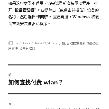
如果这些步骤不适用，请尝试重新安装驱动程序：打
开“
设备管理器
”，右键单击（或点击并按住）设备的
名称，然后选择“
卸载
”。 重启电脑，Windows 将尝
试重新安装该驱动程序。
作
發
標
windows
June 12, 2017
开始
,
自动搜索更新的驱动程
者
表
籤
序软件
,
设备管理器
於
Post
前
navigation
如何查找付费 wlan？
上
一
篇
文
後