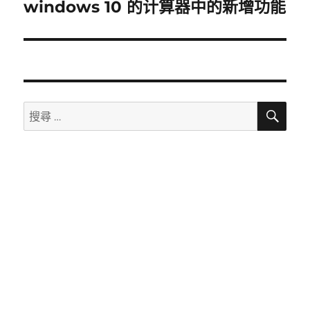
章：
windows 10 的计算器中的新增功能
下
一
篇
文
章：
搜
搜
尋
尋：