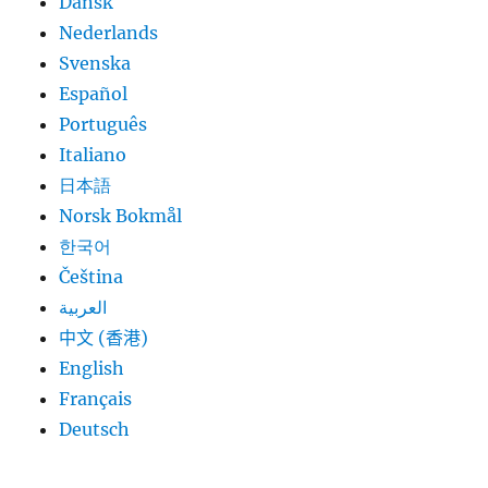
Dansk
Nederlands
Svenska
Español
Português
Italiano
日本語
Norsk Bokmål
한국어
Čeština
العربية
中文 (香港)
English
Français
Deutsch