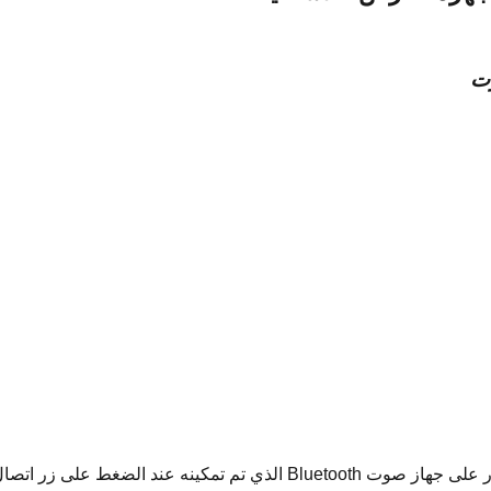
في حال لم يتم العثور على جهاز صوت Bluetooth الذي تم تمكينه عند الضغط على زر اتص