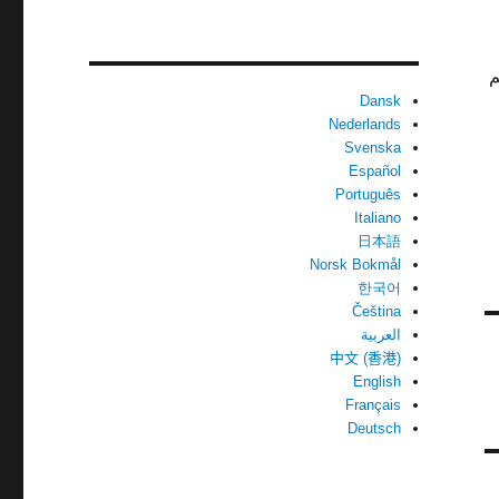
ذا لم
Dansk
Nederlands
Svenska
Español
Português
Italiano
日本語
Norsk Bokmål
한국어
Čeština
العربية
中文 (香港)
English
Français
Deutsch