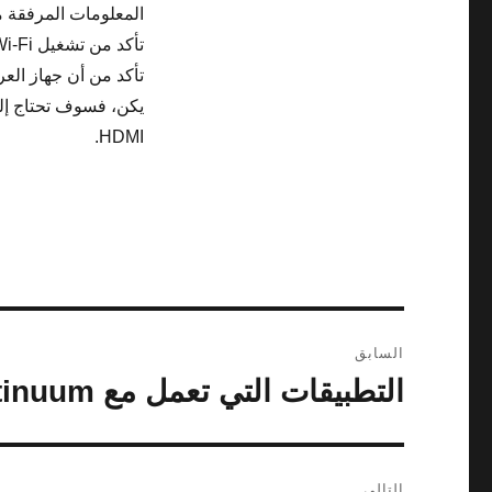
المعلومات المرفقة م
تأكد من تشغيل Wi-Fi.
HDMI.
تصفّح
السابق
المقالات
التطبيقات التي تعمل مع continuum للهواتف
المقالة
السابقة:
التالي