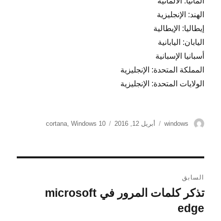
ألمانيا: الألمانية
الهند: الإنجليزية
إيطاليا: الإيطالية
اليابان: اليابانية
أسبانيا الإسبانية
المملكة المتحدة: الإنجليزية
الولايات المتحدة: الإنجليزية
الكاتب
نُشرت
الوسوم
windows
أبريل 12, 2016
Windows 10
,
cortana
في
تصفّح
السابق
المقالات
تذكر كلمات المرور في microsoft
المقالة
السابقة:
edge