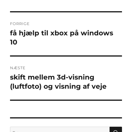
Indlægsnavigation
FORRIGE
få hjælp til xbox på windows
Forrige
indlæg:
10
NÆSTE
skift mellem 3d-visning
Næste
indlæg:
(luftfoto) og visning af veje
SØ
Søg