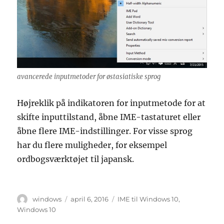
avancerede inputmetoder for østasiatiske sprog
Højreklik på indikatoren for inputmetode for at
skifte inputtilstand, åbne IME-tastaturet eller
åbne flere IME-indstillinger. For visse sprog
har du flere muligheder, for eksempel
ordbogsværktøjet til japansk.
Forfatter
Udgivet
Tags
windows
april 6, 2016
IME til Windows 10
,
Windows 10