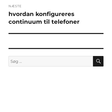
NÆSTE
hvordan konfigureres
Næste
indlæg:
continuum til telefoner
SØ
Søg
efter: