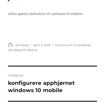
sådan oprettes forbindelse til continuum til telefoner
Forfatter
Udgivet
Tags
windows
april 2, 2016
Continuum til telefoner
,
Windows 10 Mobile
Indlægsnavigation
FORRIGE
konfigurere apphjørnet
Forrige
indlæg:
windows 10 mobile