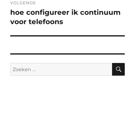
VOLGENDE
hoe configureer ik continuum
Volgend
bericht:
voor telefoons
ZO
Zoeken
naar: