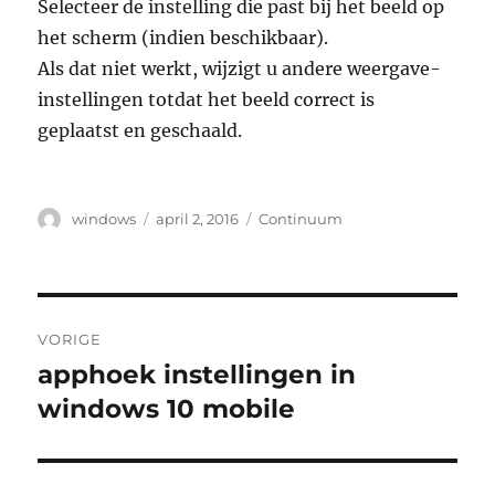
Selecteer de instelling die past bij het beeld op
het scherm (indien beschikbaar).
Als dat niet werkt, wijzigt u andere weergave-
instellingen totdat het beeld correct is
geplaatst en geschaald.
Auteur
Geplaatst
Tags
windows
april 2, 2016
Continuum
op
Bericht
VORIGE
navigatie
apphoek instellingen in
Vorig
bericht:
windows 10 mobile