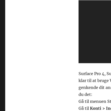
Surface Pro 4, S
klar til at brug
genkende dit ans
du det:
Gå til menuen S
Gå til
Konti > Ind