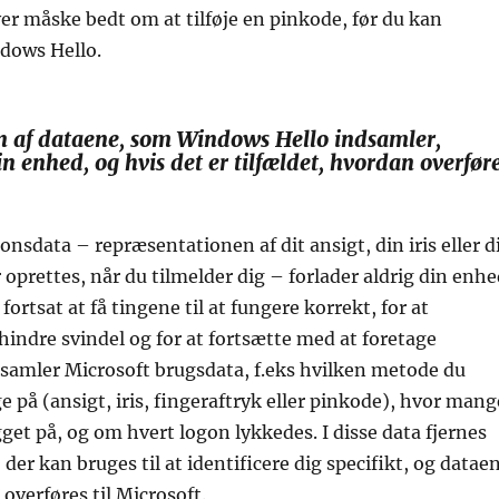
r måske bedt om at tilføje en pinkode, før du kan
dows Hello.
n af dataene, som Windows Hello indsamler,
 enhed, og hvis det er tilfældet, hvordan overfør
onsdata – repræsentationen af dit ansigt, din iris eller d
 oprettes, når du tilmelder dig – forlader aldrig din enhe
fortsat at få tingene til at fungere korrekt, for at
rhindre svindel og for at fortsætte med at foretage
dsamler Microsoft brugsdata, f.eks hvilken metode du
ge på (ansigt, iris, fingeraftryk eller pinkode), hvor mang
get på, og om hvert logon lykkedes. I disse data fjernes
 der kan bruges til at identificere dig specifikt, og datae
 overføres til Microsoft.