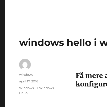
windows hello i 
Få mere 
Forfatter
windows
Udgivet
april 17, 2016
konfigur
Tags
Windows 10
,
Windows
Hello