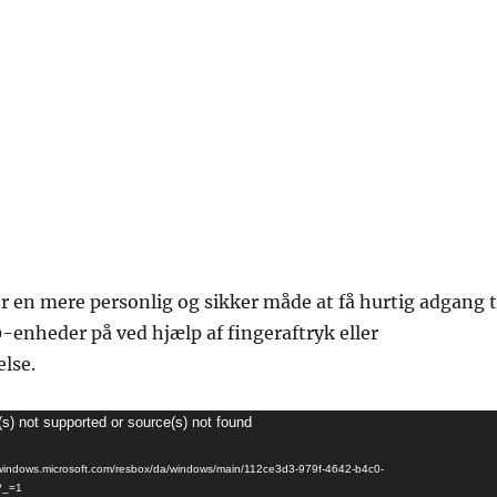
 en mere personlig og sikker måde at få hurtig adgang t
enheder på ved hjælp af fingeraftryk eller
lse.
(s) not supported or source(s) not found
s1.windows.microsoft.com/resbox/da/windows/main/112ce3d3-979f-4642-b4c0-
?_=1