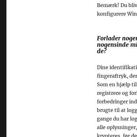
Bemærk! Du blive
konfigurere Win
Forlader noge
nogensinde min
de?
Dine identifikati
fingeraftryk, der
Som en hjælp til 
registrere og fo
forbedringer in
brugte til at log
gange du har log
alle oplysninger,
krypteres, før de