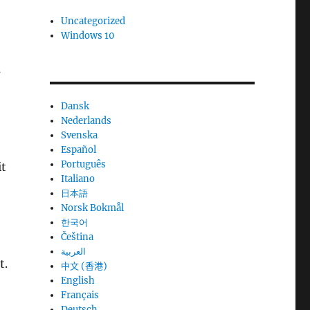
Uncategorized
Windows 10
s
Dansk
Nederlands
Svenska
Español
Português
it
Italiano
日本語
Norsk Bokmål
한국어
Čeština
العربية
t.
中文 (香港)
English
Français
Deutsch