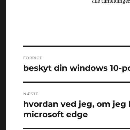
alle tilmeldinger
Indlægsnavigation
FORRIGE
beskyt din windows 10-
Forrige
indlæg:
NÆSTE
hvordan ved jeg, om jeg ka
Næste
indlæg:
microsoft edge