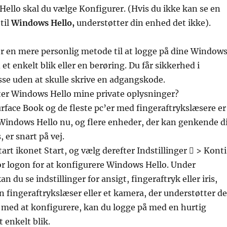
ello skal du vælge Konfigurer. (Hvis du ikke kan se en
til
Windows Hello,
understøtter din enhed det ikke).
r en mere personlig metode til at logge på dine Window
t enkelt blik eller en berøring. Du får sikkerhed i
se uden at skulle skrive en adgangskode.
er Windows Hello mine private oplysninger?
urface Book og de fleste pc’er med fingeraftrykslæsere er
e Windows Hello nu, og flere enheder, der kan genkende d
, er snart på vej.
rt ikonet Start, og vælg derefter Indstillinger  > Konti
for logon for at konfigurere Windows Hello. Under
 du se indstillinger for ansigt, fingeraftryk eller iris,
en fingeraftrykslæser eller et kamera, der understøtter de
 med at konfigurere, kan du logge på med en hurtig
t enkelt blik.