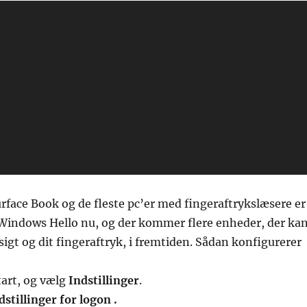
urface Book og de fleste pc’er med fingeraftrykslæsere er
e Windows Hello nu, og der kommer flere enheder, der ka
igt og dit fingeraftryk, i fremtiden. Sådan konfigurerer
tart, og vælg
Indstillinger
.
stillinger for logon .