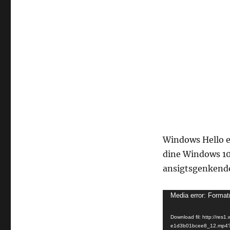
Windows Hello er
dine Windows 10-
ansigtsgenkende
Videoafspiller
Media error: Format
Download fil: http://re
e1d3b01bcee8_12.mp4