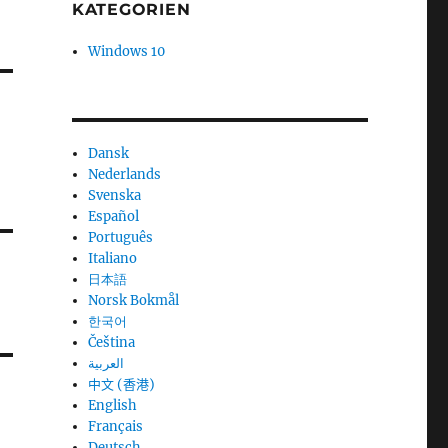
KATEGORIEN
Windows 10
Dansk
Nederlands
Svenska
Español
Português
Italiano
日本語
Norsk Bokmål
한국어
Čeština
العربية
中文 (香港)
English
Français
Deutsch