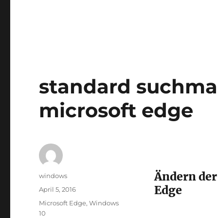
standard suchma
microsoft edge
Ändern der
Autor
windows
Edge
Veröffentlicht
April 5, 2016
am
Schlagwörter
Microsoft Edge
,
Windows
10