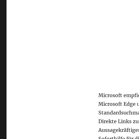
Microsoft empfie
Microsoft Edge 
Standardsuchmas
Direkte Links z
Aussagekräftiger
Soforthilfe für