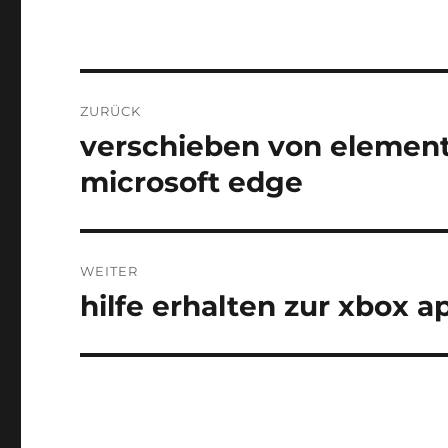
Beitragsnavigation
ZURÜCK
verschieben von element
Vorheriger
Beitrag:
microsoft edge
WEITER
hilfe erhalten zur xbox 
Nächster
Beitrag: