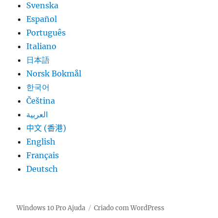
Svenska
Español
Português
Italiano
日本語
Norsk Bokmål
한국어
Čeština
العربية
中文 (香港)
English
Français
Deutsch
Windows 10 Pro Ajuda
Criado com WordPress