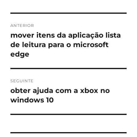
Navegação
ANTERIOR
de
mover itens da aplicação lista
Artigo
anterior:
de leitura para o microsoft
artigos
edge
SEGUINTE
obter ajuda com a xbox no
Artigo
seguinte:
windows 10