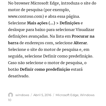
No browser Microsoft Edge, introduza o site do
motor de pesquisa (por exemplo,
www.contoso.com) e abra essa página.
Selecione
Mais ações (…) > Definições
e
desloque para baixo para selecionar Visualizar
definições avançadas. Na lista em
Procurar na
barra
de endereços com, selecione
Alterar
.
Selecione o site do motor de pesquisa e, em
seguida, selecione Definir como predefinição.
Caso não selecione o motor de pesquisa, o
botão
Definir como predefinição
estará
desativado.
Autor
Publicado
Etiquetas
windows
Abril 5, 2016
Microsoft Edge
,
Windows
em
10