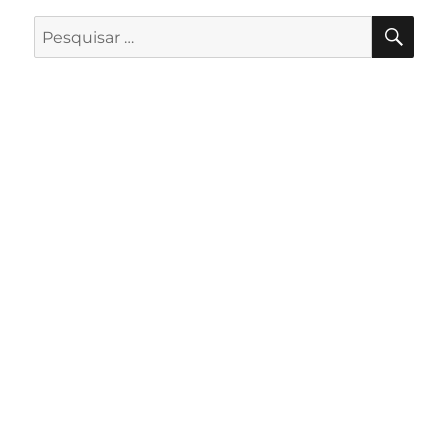
PES
Pesquisar
por: