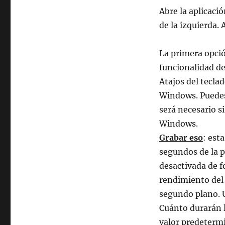
Abre la aplicaci
de la izquierda.
La primera opción
funcionalidad d
Atajos del tecla
Windows. Puedes 
será necesario si
Windows.
Grabar eso
: est
segundos de la p
desactivada de f
rendimiento del 
segundo plano. U
Cuánto durarán l
valor predetermi