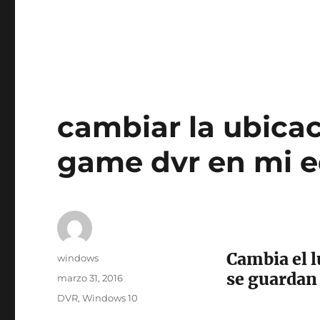
cambiar la ubica
game dvr en mi 
Cambia el l
Autor
windows
se guardan 
Publicado
marzo 31, 2016
el
Etiquetas
DVR
,
Windows 10