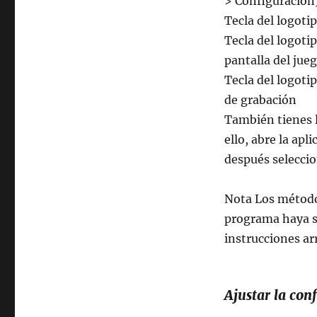
> Configuración
Tecla del logoti
Tecla del logoti
pantalla del jue
Tecla del logoti
de grabación
También tienes l
ello, abre la ap
después seleccio
Nota Los método
programa haya si
instrucciones ar
Ajustar la co