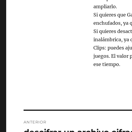
ampliarlo.
Si quieres que G
enchufados, ya q
Si quieres desac
inalámbrica, ya 
Clips: puedes aj
juegos. El valor
ese tiempo.
Navegación
ANTERIOR
de
Entrada