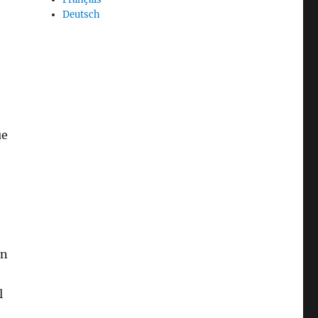
Deutsch
ue
en
l