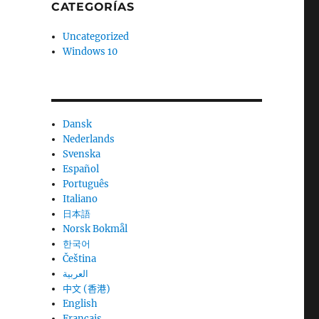
CATEGORÍAS
Uncategorized
Windows 10
Dansk
Nederlands
Svenska
Español
Português
Italiano
日本語
Norsk Bokmål
한국어
Čeština
العربية
中文 (香港)
English
Français