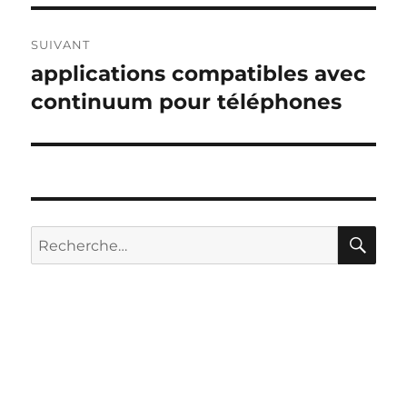
SUIVANT
applications compatibles avec
Publication
suivante :
continuum pour téléphones
RE
Recherche
pour :