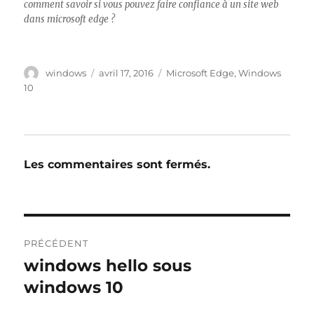
comment savoir si vous pouvez faire confiance à un site web
dans microsoft edge ?
Auteur
Publié
Étiquettes
windows
avril 17, 2016
Microsoft Edge
,
Windows
le
10
Les commentaires sont fermés.
Navigation
PRÉCÉDENT
de
windows hello sous
Publication
précédente :
windows 10
l’article