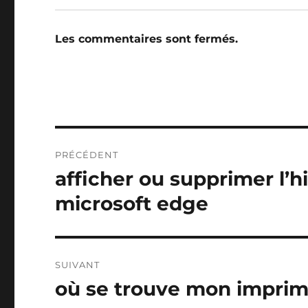
Les commentaires sont fermés.
Navigation
PRÉCÉDENT
de
afficher ou supprimer l’h
Publication
précédente :
l’article
microsoft edge
SUIVANT
où se trouve mon imprim
Publication
suivante :