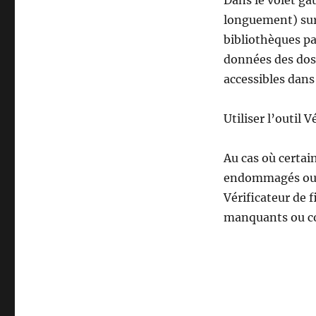
Dans le volet ga
longuement) sur 
bibliothèques pa
données des doss
accessibles dans
Utiliser l’outil 
Au cas où certai
endommagés ou pr
Vérificateur de 
manquants ou c