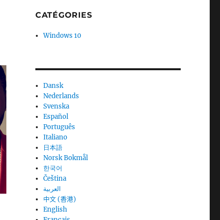
CATÉGORIES
Windows 10
Dansk
Nederlands
Svenska
Español
Português
Italiano
日本語
Norsk Bokmål
한국어
Čeština
العربية
中文 (香港)
English
Français