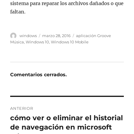
sistema para reparar los archivos dañados o que
faltan.
Autor
Publicado
Etiquetas
windows
marzo 28, 2016
aplicación Groove
el
Música
,
Windows 10
,
Windows 10 Mobile
Comentarios cerrados.
Navegación
ANTERIOR
de
cómo ver o eliminar el historial
Entrada
anterior:
de navegación en microsoft
entradas