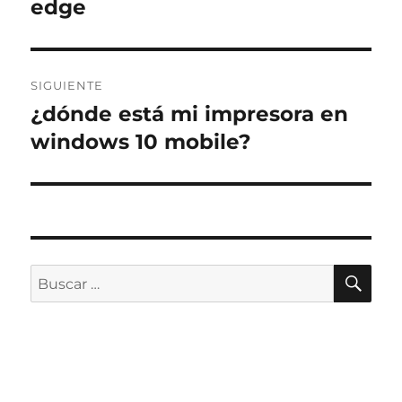
edge
SIGUIENTE
¿dónde está mi impresora en
Entrada
siguiente:
windows 10 mobile?
BU
Buscar
por: