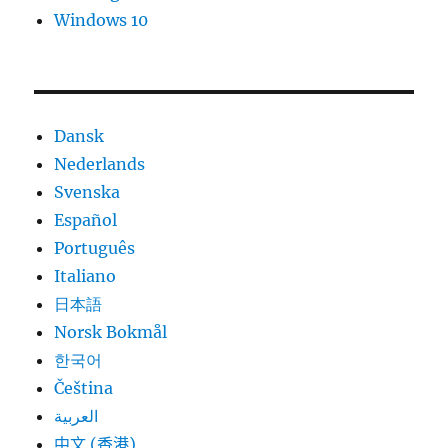
Windows 10
Dansk
Nederlands
Svenska
Español
Português
Italiano
日本語
Norsk Bokmål
한국어
Čeština
العربية
中文 (香港)