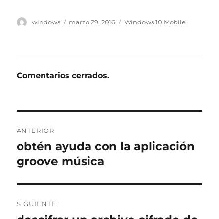
Autor
Publicado
Etiquetas
windows
marzo 29, 2016
Windows 10 Mobile
el
Comentarios cerrados.
Navegación
ANTERIOR
de
obtén ayuda con la aplicación
Entrada
anterior:
groove música
entradas
SIGUIENTE
Entrada