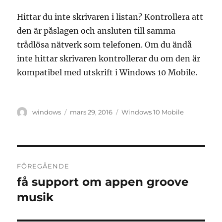
Hittar du inte skrivaren i listan? Kontrollera att
den är påslagen och ansluten till samma
trådlösa nätverk som telefonen. Om du ändå
inte hittar skrivaren kontrollerar du om den är
kompatibel med utskrift i Windows 10 Mobile.
Författare
Publicerat
Etiketter
windows
mars 29, 2016
Windows 10 Mobile
den
Inläggsnavigering
FÖREGÅENDE
få support om appen groove
Föregående
inlägg:
musik