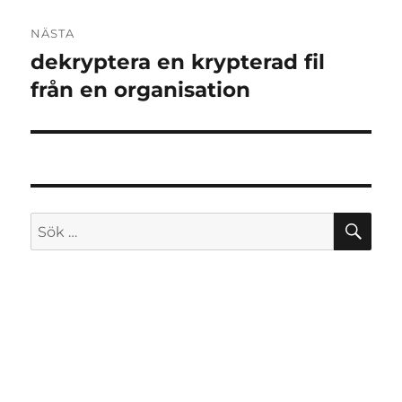
NÄSTA
dekryptera en krypterad fil
Nästa
inlägg:
från en organisation
SÖ
Sök
efter: