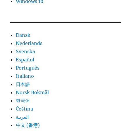
Windows 10
Dansk
Nederlands
Svenska
Español
Português
Italiano
日本語
Norsk Bokmål
한국어
Čeština
العربية
中文 (香港)