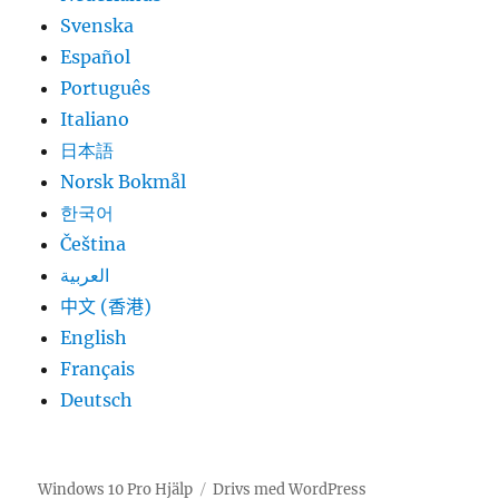
Svenska
Español
Português
Italiano
日本語
Norsk Bokmål
한국어
Čeština
العربية
中文 (香港)
English
Français
Deutsch
Windows 10 Pro Hjälp
Drivs med WordPress