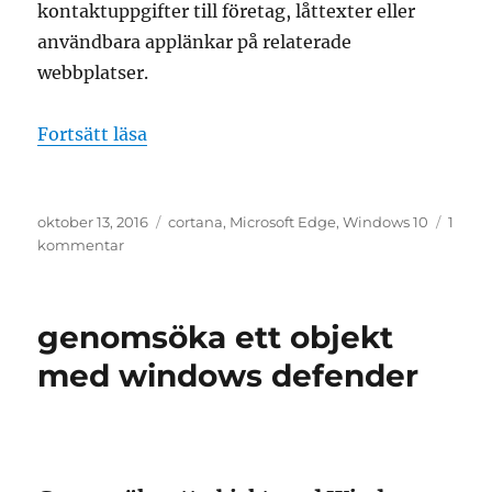
kontaktuppgifter till företag, låttexter eller
användbara applänkar på relaterade
webbplatser.
”fråga cortana i microsoft edge”
Fortsätt läsa
Publicerat
Etiketter
oktober 13, 2016
cortana
,
Microsoft Edge
,
Windows 10
1
den
till
kommentar
fråga
cortana
i
genomsöka ett objekt
microsoft
edge
med windows defender