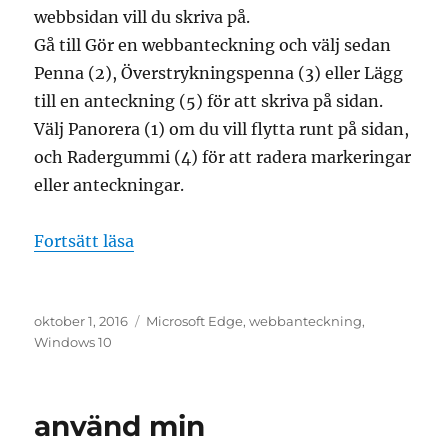
webbsidan vill du skriva på.
Gå till Gör en webbanteckning och välj sedan
Penna (2), Överstrykningspenna (3) eller Lägg
till en anteckning (5) för att skriva på sidan.
Välj Panorera (1) om du vill flytta runt på sidan,
och Radergummi (4) för att radera markeringar
eller anteckningar.
”gör en webbanteckning i microsoft ed
Fortsätt läsa
Publicerat
Etiketter
oktober 1, 2016
Microsoft Edge
,
webbanteckning
,
den
Windows 10
använd min