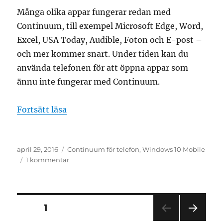
Många olika appar fungerar redan med
Continuum, till exempel Microsoft Edge, Word,
Excel, USA Today, Audible, Foton och E-post –
och mer kommer snart. Under tiden kan du
använda telefonen för att öppna appar som
ännu inte fungerar med Continuum.
”vilka appar fungerar med continuum f
Fortsätt läsa
Publicerat
Etiketter
april 29, 2016
Continuum för telefon
,
Windows 10 Mobile
den
till
1 kommentar
vilka
appar
fungerar
med
Inläggsnavigering
SIDA
1
continuum
för