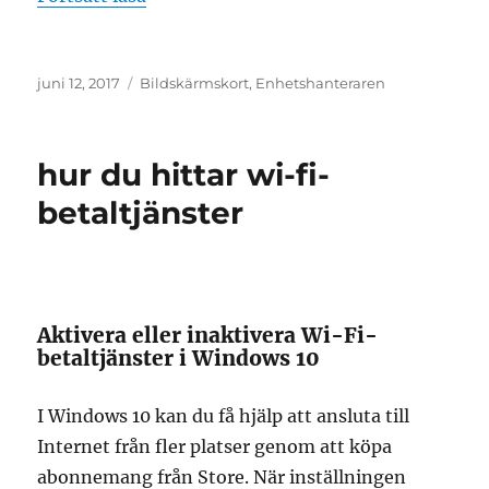
Publicerat
Etiketter
juni 12, 2017
Bildskärmskort
,
Enhetshanteraren
den
hur du hittar wi-fi-
betaltjänster
Aktivera eller inaktivera Wi-Fi-
betaltjänster i Windows 10
I Windows 10 kan du få hjälp att ansluta till
Internet från fler platser genom att köpa
abonnemang från Store. När inställningen