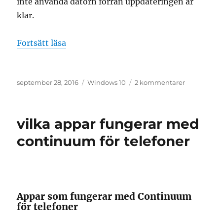
inte använda datorn förrän uppdateringen är
klar.
”använd min inloggningsinfo för att au
Fortsätt läsa
Publicerat
Etiketter
till
september 28, 2016
Windows 10
2 kommentarer
den
använd
min
inloggning
vilka appar fungerar med
för
att
continuum för telefoner
automatisk
slutföra
konfigurat
av
enheten
Appar som fungerar med Continuum
efter
för telefoner
en
uppdateri