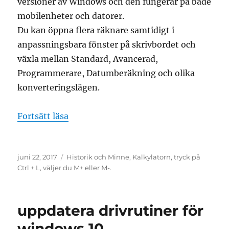
versioner av Windows och den fungerar på både
mobilenheter och datorer.
Du kan öppna flera räknare samtidigt i
anpassningsbara fönster på skrivbordet och
växla mellan Standard, Avancerad,
Programmerare, Datumberäkning och olika
konverteringslägen.
”vad är nytt i kalkylatorn i windows 10
Fortsätt läsa
Publicerat
Etiketter
juni 22, 2017
Historik och Minne
,
Kalkylatorn
,
tryck på
den
Ctrl + L
,
väljer du M+ eller M-.
uppdatera drivrutiner för
windows 10