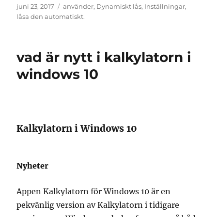
Publicerat
Etiketter
juni 23, 2017
använder
,
Dynamiskt lås
,
Inställningar
,
den
låsa den automatiskt.
vad är nytt i kalkylatorn i
windows 10
Kalkylatorn i Windows 10
Nyheter
Appen Kalkylatorn för Windows 10 är en
pekvänlig version av Kalkylatorn i tidigare