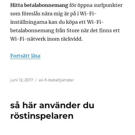
Hitta betalabonnemang
för öppna surfpunkter
som föreslås nära mig är på i Wi-Fi-
inställningarna kan du köpa ett Wi-Fi-
betalabonnemang från Store när det finns ett
Wi-Fi-nätverk inom räckvidd.
”hur du hittar wi-fi-betaltjänster”
Fortsätt läsa
Publicerat
Etiketter
juni 12, 2017
wi-fi-betaltjänster
den
så här använder du
röstinspelaren