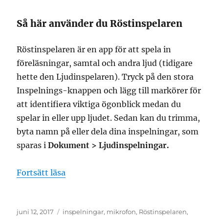
Så här använder du Röstinspelaren
Röstinspelaren är en app för att spela in
föreläsningar, samtal och andra ljud (tidigare
hette den Ljudinspelaren). Tryck på den stora
Inspelnings-knappen och lägg till markörer för
att identifiera viktiga ögonblick medan du
spelar in eller upp ljudet. Sedan kan du trimma,
byta namn på eller dela dina inspelningar, som
sparas i
Dokument > Ljudinspelningar.
”så här använder du röstinspelaren”
Fortsätt läsa
Publicerat
Etiketter
juni 12, 2017
inspelningar
,
mikrofon
,
Röstinspelaren
,