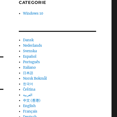
CATEGORIE
Windows 10
Dansk
Nederlands
Svenska
Español
Português
Italiano
日本語
Norsk Bokmål
한국어
Čeština
العربية
中文 (香港)
English
Français
Deutsch