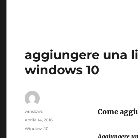
aggiungere una li
windows 10
Come aggiu
Autore
windows
Pubblicato
Aprile 14, 2016
il
Tag
Windows 10
Aggiungere una