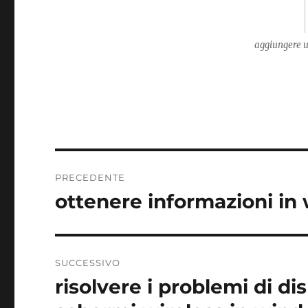
aggiungere u
Navigazione
PRECEDENTE
articoli
ottenere informazioni in
Articolo
precedente:
SUCCESSIVO
risolvere i problemi di di
Articolo
successivo: