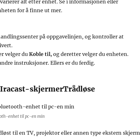
varierer alt etter enhet. Se i informasjonen eller
nheten for å finne ut mer.
handlingssenter på oppgavelinjen, og kontroller at
ivert.
er velger du
Koble til,
og deretter velger du enheten.
ndre instruksjoner. Ellers er du ferdig.
Iracast-skjermerTrådløse
oth-enhet til pc-en min
løst til en TV, projektor eller annen type ekstern skjerm