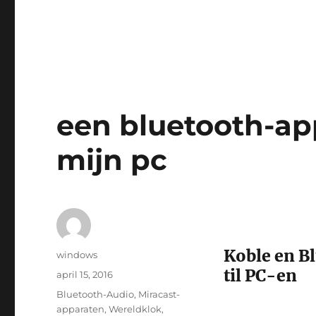
een bluetooth-ap
mijn pc
Koble en Bl
Auteur
windows
til PC-en
Geplaatst
april 15, 2016
op
Tags
Bluetooth-Audio
,
Miracast-
apparaten
,
Wereldklok
,