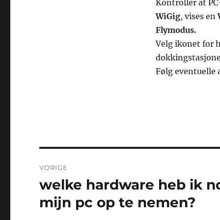
Kontroller at PC
WiGig
, vises en
W
Flymodus.
Velg ikonet for 
dokkingstasjone
Følg eventuelle 
Bericht
VORIGE
navigatie
welke hardware heb ik n
Vorig
bericht:
mijn pc op te nemen?