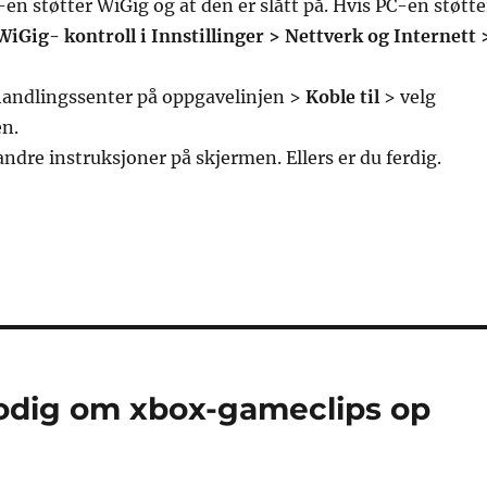
-en støtter WiGig og at den er slått på. Hvis PC-en støtte
iGig- kontroll i Innstillinger > Nettverk og Internett 
handlingssenter på oppgavelinjen >
Koble til
> velg
n.
andre instruksjoner på skjermen. Ellers er du ferdig.
odig om xbox-gameclips op