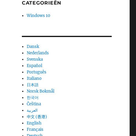
CATEGORIEËN
Windows 10
Dansk
Nederlands
Svenska
Español
Português
Italiano
日本語
Norsk Bokmål
한국어
Čeština
العربية
中文 (香港)
English
Français
Deutsch