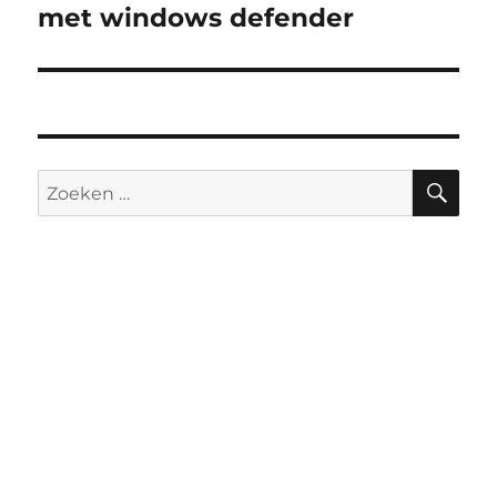
bericht:
met windows defender
ZO
Zoeken
naar: