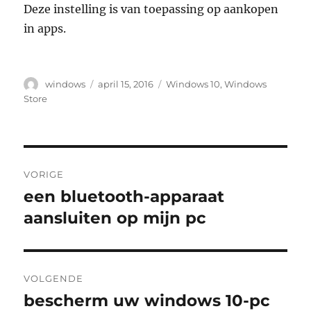
Deze instelling is van toepassing op aankopen
in apps.
Auteur
Geplaatst
Tags
windows
april 15, 2016
Windows 10
,
Windows
op
Store
Bericht
VORIGE
navigatie
een bluetooth-apparaat
Vorig
bericht:
aansluiten op mijn pc
VOLGENDE
bescherm uw windows 10-pc
Volgend