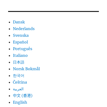
Dansk
Nederlands
Svenska
Español
Português
Italiano
日本語
Norsk Bokmål
한국어
Čeština
العربية
中文 (香港)
English