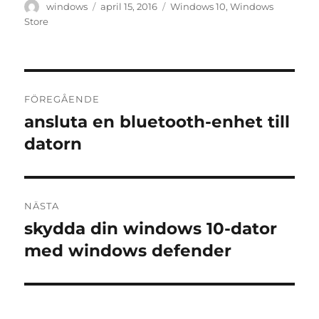
Författare
Publicerat
Etiketter
windows
april 15, 2016
Windows 10
,
Windows
den
Store
Inläggsnavigering
FÖREGÅENDE
ansluta en bluetooth-enhet till
Föregående
inlägg:
datorn
NÄSTA
skydda din windows 10-dator
Nästa
inlägg:
med windows defender