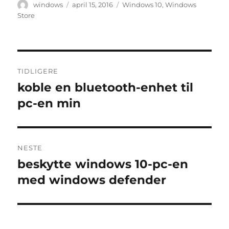
Forfatter
Publisert
Stikkord
windows
april 15, 2016
Windows 10
,
Windows
Store
Innleggsnavigasjon
TIDLIGERE
koble en bluetooth-enhet til
Forrige
innlegg:
pc-en min
NESTE
beskytte windows 10-pc-en
Neste
innlegg:
med windows defender