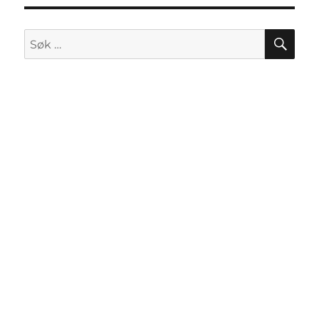
SØ
Søk
etter: