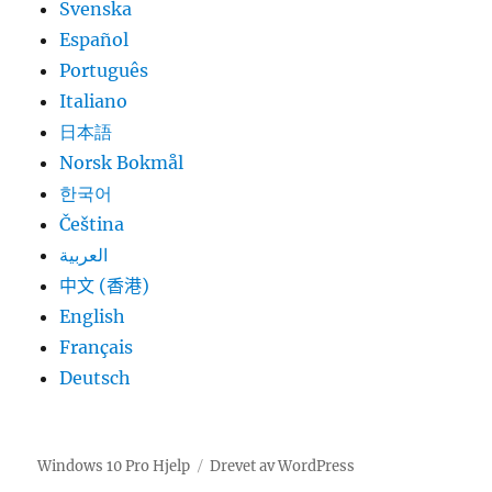
Svenska
Español
Português
Italiano
日本語
Norsk Bokmål
한국어
Čeština
العربية
中文 (香港)
English
Français
Deutsch
Windows 10 Pro Hjelp
Drevet av WordPress