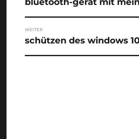
bluetooth-gerät mit mei
Vorheriger
Beitrag:
WEITER
schützen des windows 1
Nächster
Beitrag: