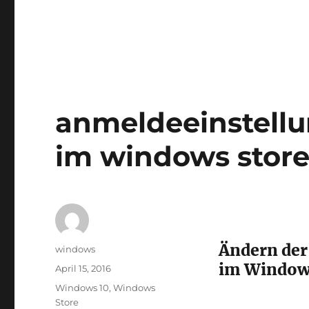
anmeldeeinstellu
im windows stor
Ändern der
Autor
windows
im Window
Veröffentlicht
April 15, 2016
am
Schlagwörter
Windows 10
,
Windows
Store