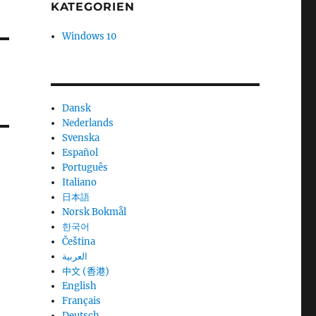
KATEGORIEN
Windows 10
Dansk
Nederlands
Svenska
Español
Português
Italiano
日本語
Norsk Bokmål
한국어
Čeština
العربية
中文 (香港)
English
Français
Deutsch