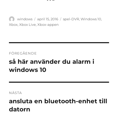
Författare
Publicerat
Etiketter
windows
april 15, 2016
spel-DVR
,
Windows 10
,
den
Xbox
,
Xbox Live
,
Xbox-appen
Inläggsnavigering
FÖREGÅENDE
så här använder du alarm i
Föregående
inlägg:
windows 10
NÄSTA
ansluta en bluetooth-enhet till
Nästa
inlägg:
datorn