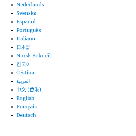
Nederlands
Svenska
Español
Português
Italiano
日本語
Norsk Bokmål
한국어
Čeština
العربية
中文 (香港)
English
Français
Deutsch