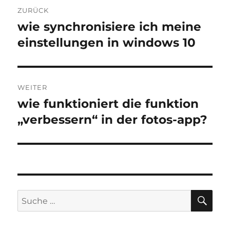
Beitragsnavigation
ZURÜCK
wie synchronisiere ich meine
Vorheriger
Beitrag:
einstellungen in windows 10
WEITER
wie funktioniert die funktion
Nächster
Beitrag:
„verbessern“ in der fotos-app?
SU
Suche
nach: