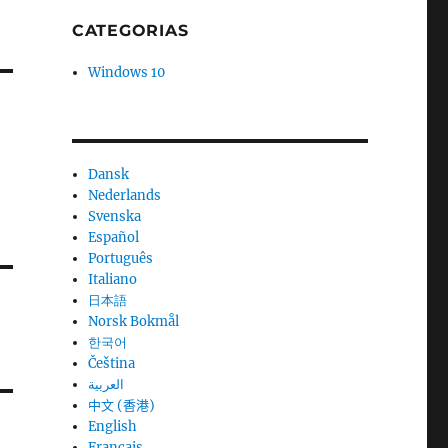
CATEGORIAS
Windows 10
Dansk
Nederlands
Svenska
Español
Português
Italiano
日本語
Norsk Bokmål
한국어
Čeština
العربية
中文 (香港)
English
Français