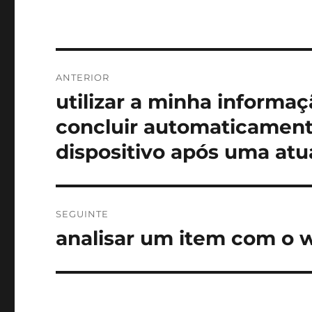
Navegação
ANTERIOR
de
utilizar a minha informaç
Artigo
anterior:
artigos
concluir automaticament
dispositivo após uma atu
SEGUINTE
analisar um item com o 
Artigo
seguinte: