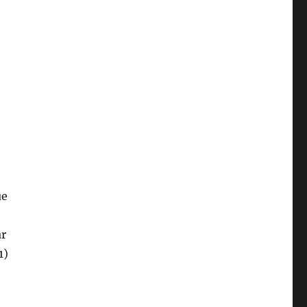
ue
ar
1)