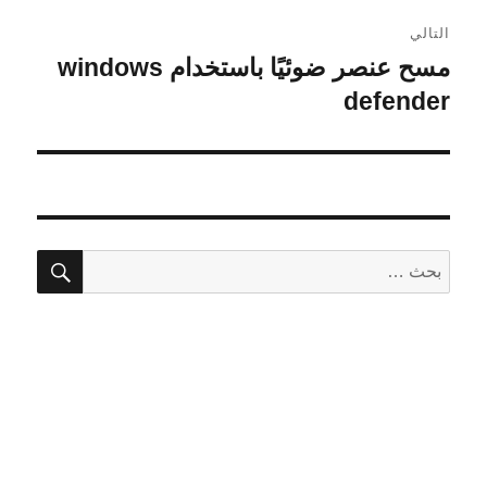
التالي
مسح عنصر ضوئيًا باستخدام windows
المقالة
التالية:
defender
بحث
البحث
عن: