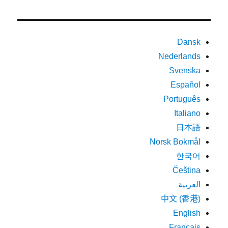
Dansk
Nederlands
Svenska
Español
Português
Italiano
日本語
Norsk Bokmål
한국어
Čeština
العربية
中文 (香港)
English
Français